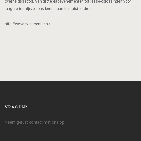
overheidssector. Van grote dagevenementen tot lease-oplossingen voor
langere termijn; bij ons bent u aan het juiste adres.
http://www.cyclecenter.nl/
VRAGEN?
Neem gerust contact met ons op.