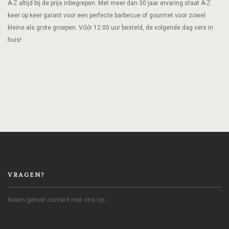
A-Z altijd bij de prijs inbegrepen. Met meer dan 30 jaar ervaring staat A-Z
keer op keer garant voor een perfecte barbecue of gourmet voor zowel
kleine als grote groepen. Vóór 12.00 uur besteld, de volgende dag vers in
huis!
VRAGEN?
Neem gerust contact met ons op.